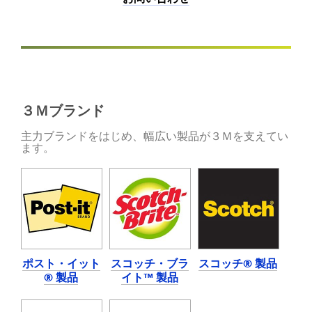
実
け
現
の
す
粘
る
着
製
テ
品
ー
か
プ
ら、
製
３Ｍブランド
自
品
動
や
主力ブランドをはじめ、幅広い製品が３Ｍを支えてい
ます。
車
接
ボ
着
デ
剤
ィ
を
専
ご
門
覧
の
く
革
だ
新
さ
ポスト・イット
スコッチ・ブラ
スコッチ® 製品
的
い。
® 製品
イト™ 製品
な
詳
塗
細