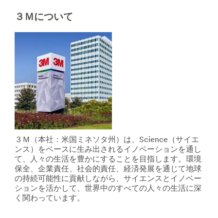
Ｍ
こ
の
３Ｍについて
ち
幅
ら
広
製
い
品
Ｄ
は
Ｉ
こ
Ｙ
ち
製
ら
品
**Site
を
area
ご
**
覧
HP-
く
CommercialSolutions
だ
３Ｍ（本社：米国ミネソタ州）は、Science（サイエ
***
さ
ンス）をベースに生み出されるイノベーションを通し
url**
い。
て、人々の生活を豊かにすることを目指します。環境
/3M/ja_JP/p/?
詳
保全、企業責任、社会的責任、経済発展を通じて地球
c/i/commercial-
細
の持続可能性に貢献しながら、サイエンスとイノベー
solutions/
は
ションを活かして、世界中のすべての人々の生活に深
業
こ
く関わっています。
務
ち
用
ら