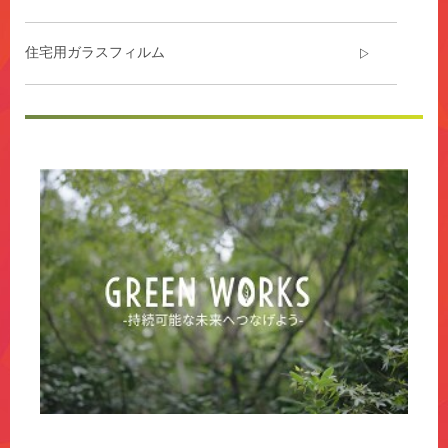
ま
す。
住宅用ガラスフィルム
自
動
車
関
**Site
連
area
業
**
界
Command-
で
Content
の
***
１
url**
０
https://www.command.jp/3M/ja_JP/command-
０
jp/
年
**Site
近
area
く
**
に
Adhesives1-
及
SiteArea
ぶ
***
経
url**
験