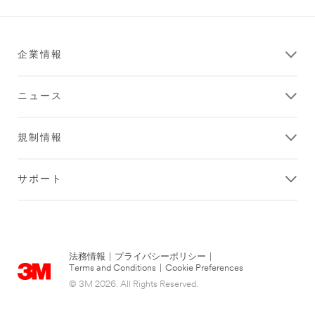
ソ
製
品
リ
は
ュ
こ
企業情報
ー
ち
シ
ら
ョ
**Site
ニュース
ン
area
**
ブ
Consumer-
規制情報
エ
DecoratingOrganizing
ノ
***
ス
サポート
url**
ア
収
イ
納・
レ
装
ス
か
飾
ら
向
法務情報
|
プライバシーポリシー
|
北
Terms and Conditions
|
Cookie Preferences
け
京
© 3M 2026. All Rights Reserved.
用
ま
品
で、