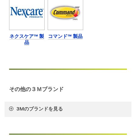
装
は
プ
こ
ロ
ち
セ
ら
ス
**Site
ま
area
ネクスケア™ 製
コマンド™ 製品
で、
**
品
あ
Consumer-
ら
DIY
ゆ
***
る
url**
サ
/3M/ja_JP/p/?
ポ
c/i/consumer/diy/
ー
Ｄ
ト
Ｉ
その他の３Ｍブランド
が
Ｙ
可
向
能
け
3Mのブランドを見る
で
製
す。
品
詳
細
３
は