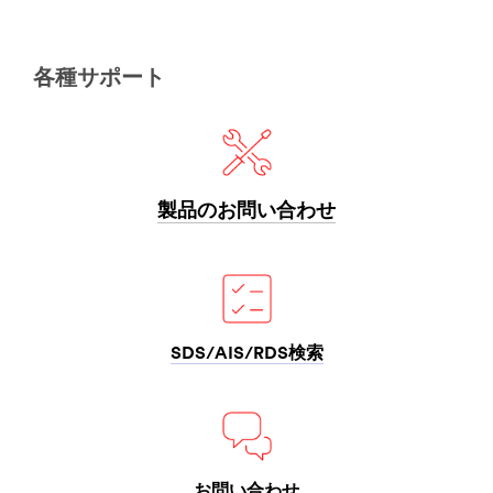
知
ト・
り
工
つ
作
く
用
各種サポート
し
品
て
い
手
る
芸
３
や
Ｍ。
ク
製品のお問い合わせ
軽
ラ
量
フ
化
ト
に
作
よ
業、
っ
工
SDS/AIS/RDS検索
て
作
燃
等
費
に
の
う
向
っ
上
て
を
つ
お問い合わせ