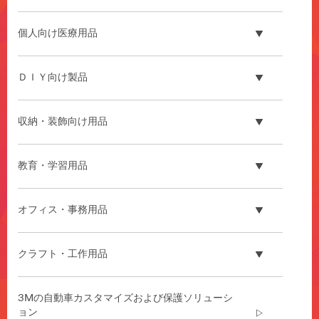
連
市
個人向け医療用品
場
で
の
ＤＩＹ向け製品
高
い
評
収納・装飾向け用品
価
は、
競
教育・学習用品
合
他
社
オフィス・事務用品
と
の
差
クラフト・工作用品
別
化
を
3Mの自動車カスタマイズおよび保護ソリューシ
図
ョン
り