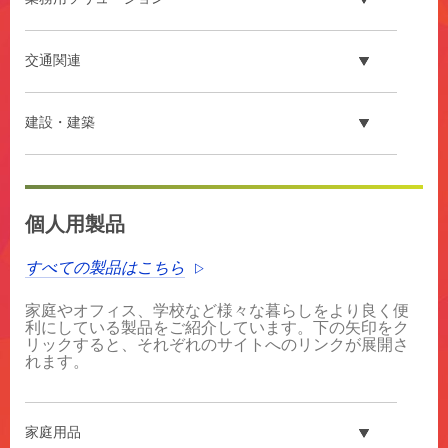
交通関連
建設・建築
**Site
area
個人用製品
**
HP-
すべての製品はこちら
Automotive
***
家庭やオフィス、学校など様々な暮らしをより良く便
url**
利にしている製品をご紹介しています。下の矢印をク
/3M/ja_JP/p/?
リックすると、それぞれのサイトへのリンクが展開さ
c/i/automotive/
れます。
自
動
車
家庭用品
関