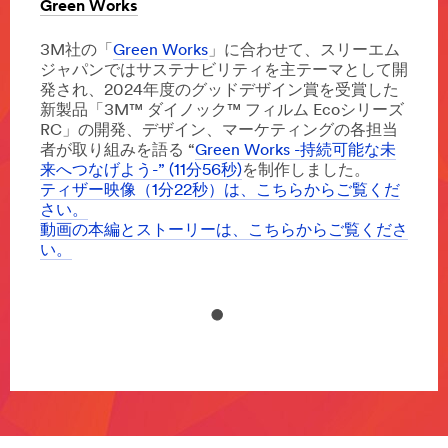
より
Green Works
と
/3M/ja_JP/home-
実
improvement-
3M
績
トーリ
3M社の「
Green Works
」に合わせて、スリーエム
jp/
帰宅
で、
ジャパンではサステナビリティを主テーマとして開
**Site
は、
自
発され、2024年度のグッドデザイン賞を受賞した
area
動
新製品「3M™ ダイノック™ フィルム Ecoシリーズ
**
車
RC」の開発、デザイン、マーケティングの各担当
Command1_SiteArea
の
者が取り組みを語る “
Green Works -持続可能な未
***
設
来へつなげよう-” (11分56秒)
を制作しました。
url**
計、
ティザー映像（1分22秒）は、こちらからご覧くだ
https://www.command.jp/3M/ja_JP/command-
製
さい。
jp/
造
動画の本編とストーリーは、こちらからご覧くださ
**Site
か
い。
area
ら
**
修
Consumer-
理
Crafts
ま
***
で
url**
す
ク
べ
ラ
て
フ
を