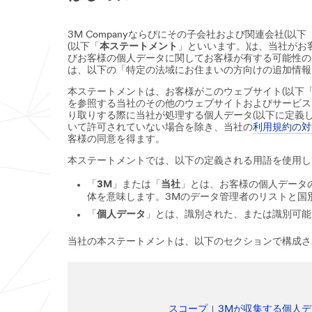
3M Companyならびにその子会社および関連会社(以下
(以下「
本ステートメント
」といいます。)は、当社が
びお客様の個人データに関してお客様が有する可能性の
は、以下の「特定の法域にお住まいの方向けの追加情報
本ステートメントは、お客様がこのウェブサイト(以下
を参照する当社のその他のウェブサイトおよびサービス
り取りする際に当社が処理する個人データ(以下に定義
いて許可されていない場合を除き、当社の
利用規約の対
客様の同意を得ます。
本ステートメントでは、以下の定義される用語を使用し
「
3M
」または「
当社
」とは、お客様の個人データ
体を意味します。3Mのデータ管理者のリストと国
「
個人データ
」とは、識別された、または識別可能
当社の本ステートメントは、以下のセクションで構成さ
スコープ
3Mが収集する個人デ