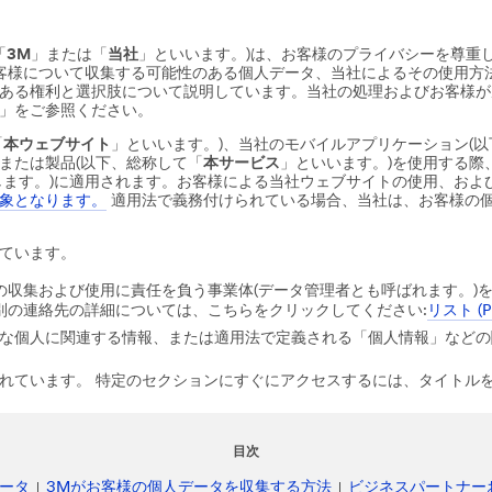
「
3M
」または「
当社
」といいます。)は、お客様のプライバシーを尊重
お客様について収集する可能性のある個人データ、当社によるその使用方
ある権利と選択肢について説明しています。当社の処理およびお客様が
」をご参照ください。
「
本ウェブサイト
」といいます。)、当社のモバイルアプリケーション(以
または製品(以下、総称して「
本サービス
」といいます。)を使用する際
します。)に適用されます。お客様による当社ウェブサイトの使用、およ
象となります。
適用法で義務付けられている場合、当社は、お客様の
ています。
の収集および使用に責任を負う事業体(データ管理者とも呼ばれます。)
別の連絡先の詳細については、こちらをクリックしてください:
リスト (PD
な個人に関連する情報、または適用法で定義される「個人情報」などの
れています。 特定のセクションにすぐにアクセスするには、タイトル
目次
ータ
3Mがお客様の個人データを収集する方法
ビジネスパートナー