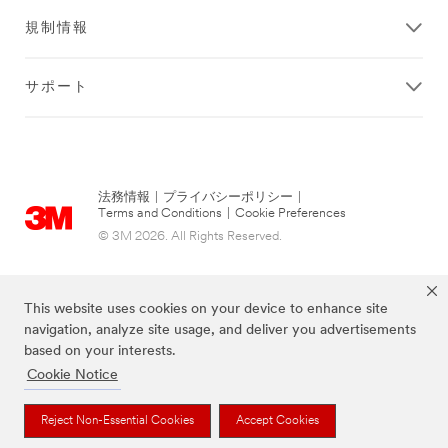
規制情報
サポート
法務情報
|
プライバシーポリシー
|
Terms and Conditions
|
Cookie Preferences
© 3M 2026. All Rights Reserved.
This website uses cookies on your device to enhance site
navigation, analyze site usage, and deliver you advertisements
based on your interests.
Cookie Notice
Reject Non-Essential Cookies
Accept Cookies
当サイト上に掲載されているブランドは3M社の商標です。