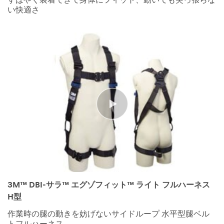
すばやく装着できて身体にフィット、動いても突っ張らな
い快適さ
3M™ DBI-サラ™ エグゾフィット™ ライト フルハーネス
H型
作業時の腿の動きを妨げないサイドループ 水平型腿ベル