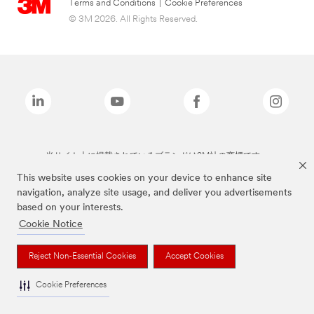
Terms and Conditions
|
Cookie Preferences
© 3M 2026. All Rights Reserved.
当サイト上に掲載されているブランドは3M社の商標です。
This website uses cookies on your device to enhance site
navigation, analyze site usage, and deliver you advertisements
based on your interests.
Cookie Notice
Reject Non-Essential Cookies
Accept Cookies
Cookie Preferences