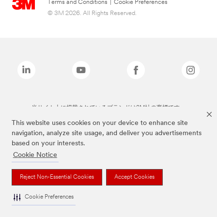
Terms and Conditions
|
Cookie Preferences
© 3M 2026. All Rights Reserved.
当サイト上に掲載されているブランドは3M社の商標です。
This website uses cookies on your device to enhance site
navigation, analyze site usage, and deliver you advertisements
based on your interests.
Cookie Notice
Reject Non-Essential Cookies
Accept Cookies
Cookie Preferences