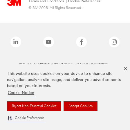
Terms and Conditions
|
Cookie Preferences
© 3M 2026. All Rights Reserved.
当サイト上に掲載されているブランドは3M社の商標です。
This website uses cookies on your device to enhance site
navigation, analyze site usage, and deliver you advertisements
based on your interests.
Cookie Notice
Reject Non-Essential Cookies
Accept Cookies
Cookie Preferences