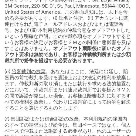
定をオプトアウトする権利を有します：3M Legal Affairs,
3M Center, 220-9E-01, St. Paul, Minnesota, 55144-1000,
United States of America。この書面通知には、以下を含
める必要があります。(i) 氏名と住所、(ii) アカウントに関
連付けられた電子メールアドレスおよび/または電話番
号、および (iii) 本利用規約の仲裁合意をオプトアウトした
いという明確な声明。この仲裁条項をオプトアウトすると
いうお客様の決定がお客様と３Ｍとの関係に悪影響を及ぼ
すことはありません。
オプトアウト期限後に届いたオプト
アウト要求は無効であり、お客様は仲裁裁判所または少額
裁判所で紛争を提起する必要があります。
(e)
陪審裁判の放棄
。あなたはここに、法廷に出廷し、陪
審員の前で裁判を受ける憲法上および法定の権利を放棄し
ます。仲裁判断の取り消しまたは執行を求める法的措置な
どにおいて、州裁判所または連邦裁判所でお客様と３Ｍと
の間で訴訟が発生した場合、お客様は陪審裁判に対するす
べての権利を放棄し、代わりに裁判官によって紛争を解決
することを選択するものとします。
(f)
集団訴訟または併合訴訟の放棄
。本利用規約の範囲内
のすべての請求および紛争は、集団ベースではなく、個人
ベースで仲裁または訴訟する必要があり、他のユーザーの