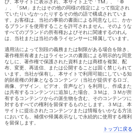
び、本サイトに表示され、本サイト上で「TM」、「®
」、「SM」またはその他の同様の指定によって指定され
ていたりいなかったりするその他の語で構成されていま
す。お客様は、当社の事前の書面による同意なしに、かか
るブランドを使用することを許可されません。そのような
すべてのブランドの所有権およびそれに関連するのれん
は、当社または当社の各ライセンサーに帰属しています。
適用法によって別段の義務または制限がある場合を除き、
著作権所有者またはライセンスの書面による明示的な同意
なしに、著作権で保護された資料または商標を複製、配
布、変更、再送信、または公開することは固く禁じられて
います。当社が保有し、本サイトで利用可能にしている知
的財産権の対象となるコンテンツ（当社が提供するロゴ、
画像、デザイン、ビデオ、音声など）を利用し、作成また
は共有するコンテンツに追加した場合、３Ｍは、３Ｍが所
有するコンテンツからの派生物を含む、そのコンテンツに
対するすべての権利を留保するものとします。３Ｍは、本
サイトに提出されたコンテンツまたは情報をいかなる方法
においても、補償や帰属表示なしで永続的に使用する権利
を留保します。
トップに戻る