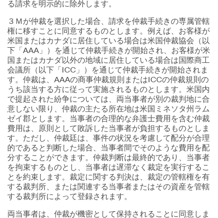
る請求を明示的に除外します。
３Ｍが仲裁を選択した場合、請求を仲裁手続きの専属管轄
権に移すことに同意するものとします。例えば、お客様が
米国またはカナダに居住している場合は米国仲裁協会（以
下「AAA」）を通じて仲裁手続きが開始され、お客様が米
国またはカナダ以外の地域に居住している場合は国際商工
会議所（以下「ICC」）を通じて仲裁手続きが開始されま
す。仲裁は、AAAの商事仲裁規則またはICCの仲裁規則の
うち該当する方に従って実施されるものとします。米国内
で提起された紛争については、両当事者が別の裁判地に合
意しない限り、仲裁の主たる所在地は米国ミネソタ州ラム
ゼイ郡とします。当事者の合理的な弁護士費用を含む仲裁
費用は、原則として敗訴した当事者が負担するものとしま
す。ただし、仲裁廷は、事件の状況を考慮して配分が合理
的であると判断した場合、当事者間でそのような費用を配
分することができます。仲裁判断は最終的であり、当事者
を拘束するものとし、当事者は遅滞なく裁定を実行するこ
とを約束します。裁定に関する判決は、裁定の管轄権を有
する裁判所、または関連する当事者またはその資産を管轄
する裁判所によって登録されます。
両当事者は、仲裁が機密として保持されることに同意しま