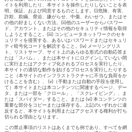
イトを利用したり、本サイトを操作したりしないことを表
明、保証、および同意するものとします。(i)危険、有害、
詐欺、欺瞞、脅迫、嫌がらせ、中傷、わいせつ、またはそ
の他の好ましくない方法。(ii)他のユーザーからパスワー
ド、アカウント、またはその他のセキュリティ情報を取得
しようとすること。(iii) コンピュータネットワークのセキ
ュリティを侵害する、あるいはパスワードまたはセキュリ
ティ暗号化コードを解読すること。(iv) メーリングリス
ト、リストサーブ、サイト上のあらゆる形式の自動応答ま
たは「スパム」、または本サイトにログインしていない間
に実行またはアクティブ化されるプロセスを実行したり、
本サイトの適切な動作を妨げるプロセスを実行したりする
こと（本サイトのインフラストラクチャに不当な負荷をか
けることを含む）、 (v)（手動または自動の手段を使用し
て）本サイトまたは本コンテンツに関連するページ、デー
タ、または一部を「クロール」、「スクレイピング」、ま
たは「スパイダー」すること。または (vi) 本コンテンツの
重要な部分をコピーまたは保存する。上記のいずれかに違
反すると、本サイトを利用またはアクセスする権利が打ち
切られる理由となります。
この禁止事項のリストはあくまでも例であり、すべてを網