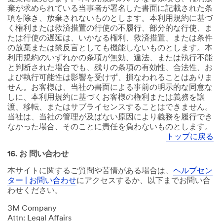
棄が求められている当事者が署名した書面に記載された条
項を除き、放棄されないものとします。本利用規約に基づ
く権利または救済措置の行使の不履行、部分的な行使、ま
たは行使の遅延は、いかなる権利、救済措置、または条件
の放棄または禁反言としても機能しないものとします。本
利用規約のいずれかの条項が無効、違法、または執行不能
と判断された場合でも、残りの条項の有効性、合法性、お
よび執行可能性は影響を受けず、損なわれることはありま
せん。お客様は、当社の書面による事前の明示的な同意な
しに、本利用規約に基づくお客様の権利または義務を譲
渡、移転、またはサブライセンスすることはできません。
当社は、当社の管理が及ばない原因により義務を履行でき
なかった場合、そのことに責任を負わないものとします。
トップに戻る
16. お 問い合わせ
本サイトに関するご質問や苦情がある場合は、
ヘルプセン
ター | お問い合わせ
にアクセスするか、以下までお問い合
わせください。
3M Company
Attn: Legal Affairs