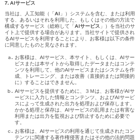
7. AIサービス
当社は、人工知能（「
AI
」）システムを含む、または利用
する、あるいはそれを利用した、もしくはその他の方法で
構成するサービス（総称して「
AIサービス
」）を当社のサ
イト上で提供する場合があります。当社サイトで提供され
るAIサービスを利用することにより、お客様は以下の条件
に同意したものと見なされます。
お客様は、AIサービス、本サイト、もしくは、AIサー
ビスまたは本サイトから取得したデータまたはコンテ
ンツを利用して、他のAIサービスまたはシステムを作
成、トレーニング、または改善（直接的または間接的
に）することはできません。
AIサービスを提供するために、３Ｍは、お客様がAIサ
ービスに入力した情報とコンテンツ、およびAIサービ
スによって生成された出力を処理および保存します。
かかる処理と保存は、AIサービスの乱用または有害な
利用または出力を監視および防止するために必要で
す。
お客様は、AIサービスの利用を通じて生成されたコン
テンツに関連する著作権侵害またはその他の法的問題