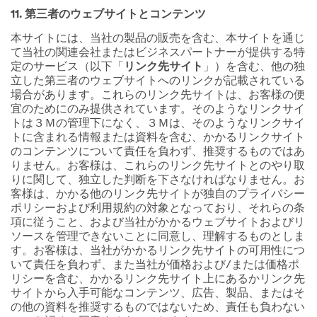
11. 第三者のウェブサイトとコンテンツ
本サイトには、当社の製品の販売を含む、本サイトを通じ
て当社の関連会社またはビジネスパートナーが提供する特
定のサービス（以下「
リンク先サイト
」）を含む、他の独
立した第三者のウェブサイトへのリンクが記載されている
場合があります。これらのリンク先サイトは、お客様の便
宜のためにのみ提供されています。そのようなリンクサイ
トは３Ｍの管理下になく、３Ｍは、そのようなリンクサイ
トに含まれる情報または資料を含む、かかるリンクサイト
のコンテンツについて責任を負わず、推奨するものではあ
りません。お客様は、これらのリンク先サイトとのやり取
りに関して、独立した判断を下さなければなりません。お
客様は、かかる他のリンク先サイトが独自のプライバシー
ポリシーおよび利用規約の対象となっており、それらの条
項に従うこと、および当社がかかるウェブサイトおよびリ
ソースを管理できないことに同意し、理解するものとしま
す。お客様は、当社がかかるリンク先サイトの可用性につ
いて責任を負わず、また当社が価格および/または価格ポ
リシーを含む、かかるリンク先サイト上にあるかリンク先
サイトから入手可能なコンテンツ、広告、製品、またはそ
の他の資料を推奨するものではないため、責任も負わない