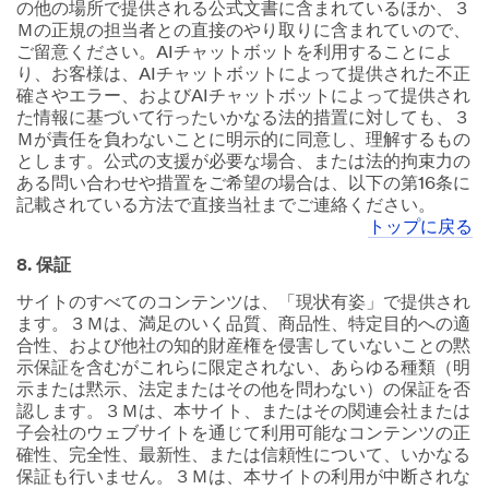
の他の場所で提供される公式文書に含まれているほか、３
Ｍの正規の担当者との直接のやり取りに含まれていので、
ご留意ください。AIチャットボットを利用することによ
り、お客様は、AIチャットボットによって提供された不正
確さやエラー、およびAIチャットボットによって提供され
た情報に基づいて行ったいかなる法的措置に対しても、３
Ｍが責任を負わないことに明示的に同意し、理解するもの
とします。公式の支援が必要な場合、または法的拘束力の
ある問い合わせや措置をご希望の場合は、以下の第16条に
記載されている方法で直接当社までご連絡ください。
トップに戻る
8. 保証
サイトのすべてのコンテンツは、「現状有姿」で提供され
ます。３Ｍは、満足のいく品質、商品性、特定目的への適
合性、および他社の知的財産権を侵害していないことの黙
示保証を含むがこれらに限定されない、あらゆる種類（明
示または黙示、法定またはその他を問わない）の保証を否
認します。３Ｍは、本サイト、またはその関連会社または
子会社のウェブサイトを通じて利用可能なコンテンツの正
確性、完全性、最新性、または信頼性について、いかなる
保証も行いません。３Ｍは、本サイトの利用が中断されな