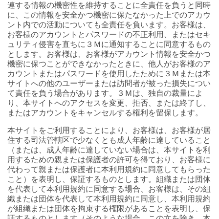
連する情報の機密性を維持することに全責任を負うと同時
に、この情報を安全かつ機密に保たなかった上でのアカウ
ント内での活動についても全責任を負います。お客様は、
お客様のアカウントとパスワードの不正利用、またはセキ
ュリティ侵害を直ちに３Ｍに通知することに同意するもの
とします。お客様は、お客様がアカウント情報を安全かつ
機密に保つことができなかったときに、他人がお客様のア
カウントまたはパスワードを使用したために３Ｍまたは本
サイトへの他のユーザーまたは訪問者が被った損失につい
て責任を負う場合があります。３Ｍは、独自の裁量によ
り、本サイトへのアクセスを変更、拒否、または終了し、
またはアカウントをキャンセルする権利を留保します。
本サイトをご利用することにより、お客様は、お客様が居
住する司法管轄区で少なくとも成人年齢に達していること
（または、成人年齢に達していない場合は、本サイトを利
用するための親または保護者の許可を得ており、お客様に
代わって親または保護者に本利用規約に同意してもらった
こと）を表明し、保証するものとします。組織または団体
を代表して本利用規約に同意する場合、お客様は、その組
織または団体を代表して本利用規約に同意し、本利用規約
が組織または団体を拘束する権限があることを表明し、保
証するものとします（そのような場合、この文を除き、本