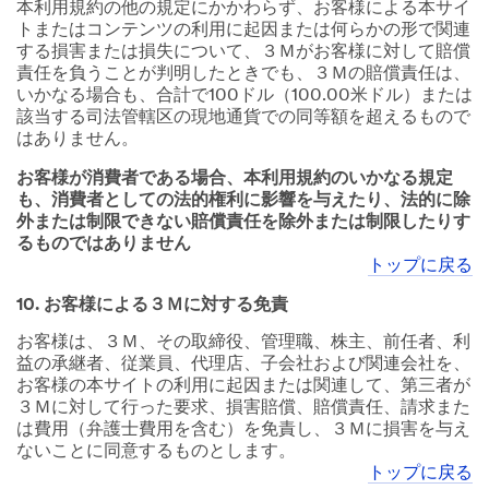
本利用規約の他の規定にかかわらず、お客様による本サイ
トまたはコンテンツの利用に起因または何らかの形で関連
する損害または損失について、３Ｍがお客様に対して賠償
責任を負うことが判明したときでも、３Ｍの賠償責任は、
いかなる場合も、合計で100ドル（100.00米ドル）または
該当する司法管轄区の現地通貨での同等額を超えるもので
はありません。
お客様が消費者である場合、本利用規約のいかなる規定
も、消費者としての法的権利に影響を与えたり、法的に除
外または制限できない賠償責任を除外または制限したりす
るものではありません
トップに戻る
10. お客様による３Ｍに対する免責
お客様は、３Ｍ、その取締役、管理職、株主、前任者、利
益の承継者、従業員、代理店、子会社および関連会社を、
お客様の本サイトの利用に起因または関連して、第三者が
３Ｍに対して行った要求、損害賠償、賠償責任、請求また
は費用（弁護士費用を含む）を免責し、３Ｍに損害を与え
ないことに同意するものとします。
トップに戻る