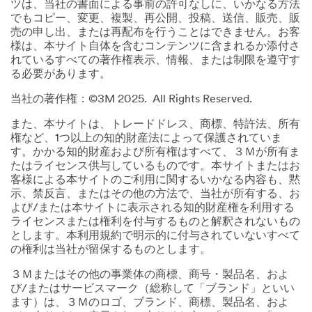
ツは、当社の書面による事前の許可なしに、いかなる方法
でもコピー、変更、複製、再公開、投稿、送信、販売、販
売の申し出、または再配布を行うことはできません。お客
様は、本サイト自体を含むコンテンツに含まれるか添付さ
れているすべての著作権表示、情報、または制限を遵守す
る必要があります。
当社の著作権：©3M 2025. All Rights Reserved.
また、本サイトは、トレードドレス、商標、特許法、所有
権など、1つ以上の知的財産法によって保護されていま
す。かかる知的財産および所有権はすべて、３Ｍが所有ま
たはライセンス供与しているものです。本サイトまたはお
客様による本サイトのご利用に関するいかなる内容も、黙
示、禁反言、またはその他の方法で、当社が所有する、お
よび/または本サイトに表示される知的財産権を利用する
ライセンスまたは権利を付与するものと解釈されないもの
とします。本利用規約で明示的に付与されていないすべて
の権利は当社が留保するものとします。
３Ｍまたはその他の事業体の商標、商号・製品名、およ
び/またはサービスマーク（総称して「ブランド」といい
ます）は、３Ｍのロゴ、ブランド、商標、製品名、およ