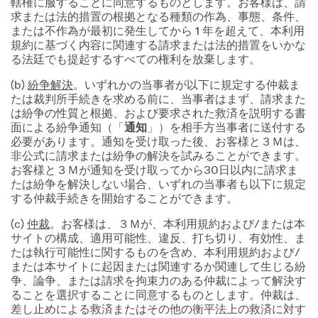
轄権に服することに同意するものとします。お客様は、請
求または法的措置の根拠となる種類の作為、事態、条件、
または不作為が最初に発生してから 1 年を超えて、本利用
規約に基づく内容に関連する請求または法的措置をいかな
る法廷でも提起するすべての権利を放棄します。
(b)
紛争解決
。いずれかの当事者が以下に規定する仲裁ま
たは裁判所手続きを求める前に、当事者はまず、請求また
は紛争の性質と根拠、および要求された救済を説明する書
面による紛争通知（「
通知
」）を相手方当事者に送付する
必要があります。通知を受け取った後、お客様と３Ｍは、
非公式に請求または紛争の解決を試みることができます。
お客様と３Ｍが通知を受け取ってから30日以内に請求ま
たは紛争を解決しない場合、いずれの当事者も以下に規定
する仲裁手続きを開始することができます。
(c)
仲裁
。お客様は、３Ｍが、本利用規約および/または本
サイトの構成、適用可能性、違反、打ち切り、有効性、ま
たは執行可能性に関するものを含め、本利用規約および/
または本サイトに起因または関連するか関連して生じる紛
争、論争、または請求を拘束力のある仲裁によって解決す
ることを選択することに同意するものとします。仲裁は、
差し止めによる救済またはその他の衡平法上の救済に対す