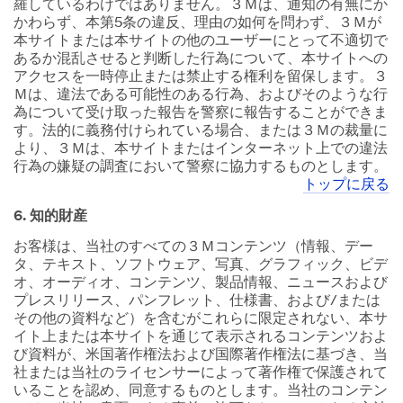
羅しているわけではありません。３Ｍは、通知の有無にか
かわらず、本第5条の違反、理由の如何を問わず、３Ｍが
本サイトまたは本サイトの他のユーザーにとって不適切で
あるか混乱させると判断した行為について、本サイトへの
アクセスを一時停止または禁止する権利を留保します。３
Ｍは、違法である可能性のある行為、およびそのような行
為について受け取った報告を警察に報告することができま
す。法的に義務付けられている場合、または３Ｍの裁量に
より、３Ｍは、本サイトまたはインターネット上での違法
行為の嫌疑の調査において警察に協力するものとします。
トップに戻る
6. 知的財産
お客様は、当社のすべての３Ｍコンテンツ（情報、デー
タ、テキスト、ソフトウェア、写真、グラフィック、ビデ
オ、オーディオ、コンテンツ、製品情報、ニュースおよび
プレスリリース、パンフレット、仕様書、および/または
その他の資料など）を含むがこれらに限定されない、本サ
イト上または本サイトを通じて表示されるコンテンツおよ
び資料が、米国著作権法および国際著作権法に基づき、当
社または当社のライセンサーによって著作権で保護されて
いることを認め、同意するものとします。当社のコンテン