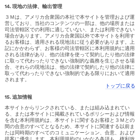
14. 現地の法律、輸出管理
３Ｍは、アメリカ合衆国の本社で本サイトを管理および運
営しており、当社のコンテンツの一部は、他の場所または
司法管轄区での利用に適していない、または利用できない
場合があります。アメリカ合衆国以外で本サイトを利用す
るお客様は、適用される現地法に従う必要があります。上
記にかかわらず、お客様の司法管轄区に本利用規約に適用
される法律があり、他の法律を使って契約したり他の法律
に取って代わったりできない強制的な義務を生じさせる場
合、それらの現地法は、他の法律で契約したり他の法律に
取って代わったりできない強制的である限りにおいて適用
されます。
トップに戻る
15. 追加情報
本サイトからリンクされている、または組み込まれてい
る、または本サイトに掲載されているポリシーおよび情報
を含む本利用規約は、本サイトに関するお客様と３Ｍとの
間の合意のすべてとなるため、本サイトに関連する以前ま
たは同時期のすべてのコミュニケーション、合意、および
提案に優先します。本利用規約のいかなる条項も、権利放