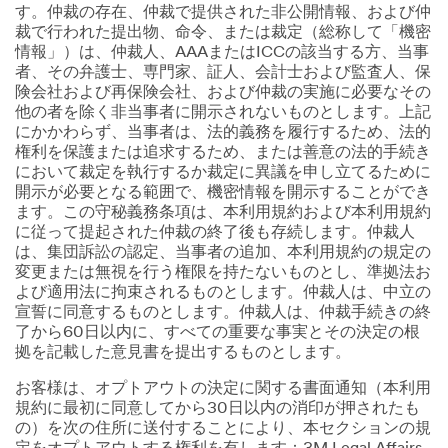
す。仲裁の存在、仲裁で提供された非公開情報、および仲
裁で行われた提出物、命令、または裁定（総称して「機密
情報」）は、仲裁人、AAAまたはICCの該当する方、当事
者、その弁護士、専門家、証人、会計士および監査人、保
険会社および再保険会社、および仲裁の実施に必要なその
他の者を除く非当事者に開示されないものとします。上記
にかかわらず、当事者は、法的義務を履行するため、法的
権利を保護または追求するため、または善意の法的手続き
において裁定を執行するか裁定に異議を申し立てるために
開示が必要となる範囲で、機密情報を開示することができ
ます。この守秘義務条項は、本利用規約および本利用規約
に従って提起された仲裁の終了後も存続します。仲裁人
は、集団訴訟の認定、当事者の追加、本利用規約の規定の
変更または無視を行う権限を持たないものとし、準拠法お
よび適用法に拘束されるものとします。仲裁人は、中立の
宣誓に同意するものとします。仲裁人は、仲裁手続きの終
了から60日以内に、すべての重要な事実とその決定の根
拠を記載した意見書を提出するものとします。
お客様は、オプトアウトの決定に関する書面通知（本利用
規約に最初に同意してから30日以内の消印が押されたも
の）を次の住所に送付することにより、本セクションの規