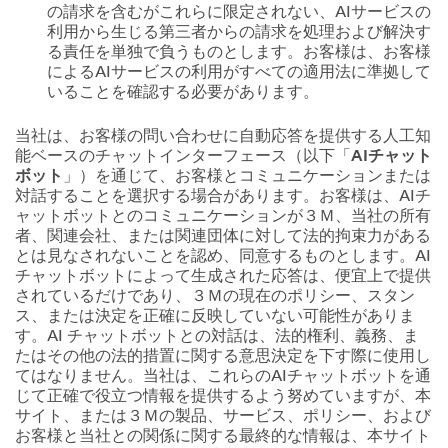
の請求を含むがこれらに限定されない、AIサービスの
利用から生じる第三者からの請求を処理および解決す
る責任を単独で負うものとします。お客様は、お客様
によるAIサービスの利用がすべての適用法に準拠して
いることを確認する必要があります。
当社は、お客様の問い合わせに自動応答を提供する人工知
能ベースのチャットインターフェース（以下「
AIチャット
ボット
」）を通じて、お客様とコミュニケーションまたは
対話することを選択する場合があります。お客様は、AIチ
ャットボットとのコミュニケーションが３Ｍ、当社の所有
者、関連会社、または関連団体に対して法的拘束力がある
とは見なされないことを認め、同意するものとします。AI
チャットボットによって生成された応答は、便宜上で提供
されているだけであり、３Ｍの現在のポリシー、スタン
ス、または決定を正確に反映していない可能性がありま
す。AI チャットボットとの対話は、法的権利、義務、ま
たはその他の法的措置に関する意思決定を下す際に使用し
てはなりません。当社は、これらのAIチャットボットを通
じて正確で役立つ情報を提供するよう努めていますが、本
サイト、または３Ｍの製品、サービス、ポリシー、および
お客様と当社との関係に関する最終的な情報は、本サイト