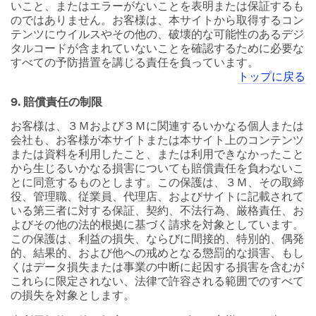
いこと、またはエラーがないことを表明または保証するも
のではありません。お客様は、本サイトから取得するコン
テンツにウイルスやその他の、破壊的な可能性のあるデジ
タルコードが含まれていないことを確認するために必要な
すべての予防措置を講じる責任を負っています。
トップに戻る
9. 賠償責任の制限
お客様は、３Ｍおよび３Ｍに関連するいかなる個人または
会社も、お客様が本サイトまたは本サイト上のコンテンツ
または資料を利用したこと、または利用できなかったこと
から生じるいかなる損害についても賠償責任を負わないこ
とに同意するものとします。この保護は、３Ｍ、その取締
役、管理職、従業員、代理店、およびサイトに記載されて
いる第三者に対する保証、契約、不法行為、厳格責任、お
よびその他の法的根拠に基づく請求を対象としています。
この保護は、利益の損失、ならびに間接的、特別的、偶発
的、結果的、および他への戒めとなる懲罰的な損害、もし
くはデータ損失または事業の中断に起因する損害を含むが
これらに限定されない、法律で許容される範囲でのすべて
の損失を対象とします。