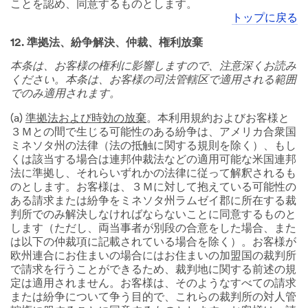
ことを認め、同意するものとします。
トップに戻る
12. 準拠法、紛争解決、仲裁、権利放棄
本条は、お客様の権利に影響しますので、注意深くお読み
ください。本条は、お客様の司法管轄区で適用される範囲
でのみ適用されます。
(a)
準拠法および時効の放棄
。本利用規約およびお客様と
３Ｍとの間で生じる可能性のある紛争は、アメリカ合衆国
ミネソタ州の法律（法の抵触に関する規則を除く）、もし
くは該当する場合は連邦仲裁法などの適用可能な米国連邦
法に準拠し、それらいずれかの法律に従って解釈されるも
のとします。お客様は、３Ｍに対して抱えている可能性の
ある請求または紛争をミネソタ州ラムゼイ郡に所在する裁
判所でのみ解決しなければならないことに同意するものと
します（ただし、両当事者が別段の合意をした場合、また
は以下の仲裁項に記載されている場合を除く）。お客様が
欧州連合にお住まいの場合にはお住まいの加盟国の裁判所
で請求を行うことができるため、裁判地に関する前述の規
定は適用されません。お客様は、そのようなすべての請求
または紛争について争う目的で、これらの裁判所の対人管