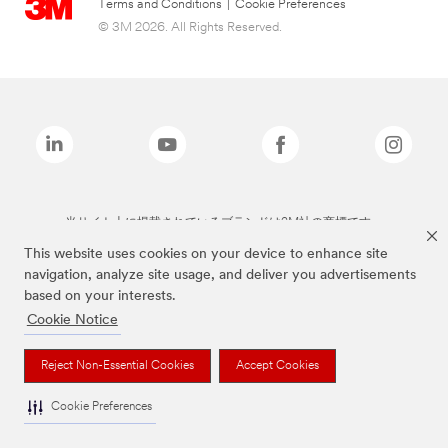
Terms and Conditions
|
Cookie Preferences
© 3M 2026. All Rights Reserved.
当サイト上に掲載されているブランドは3M社の商標です。
This website uses cookies on your device to enhance site
navigation, analyze site usage, and deliver you advertisements
based on your interests.
Cookie Notice
Reject Non-Essential Cookies
Accept Cookies
Cookie Preferences