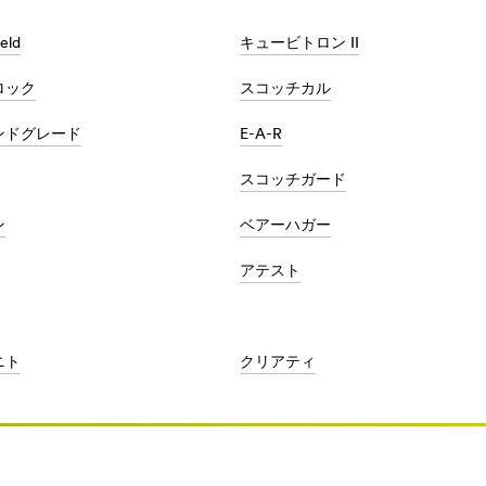
eld
キュービトロン II
ロック
スコッチカル
ンドグレード
E-A-R
スコッチガード
ン
ベアーハガー
アテスト
ニト
クリアティ