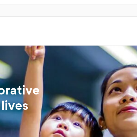
orative
lives