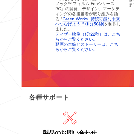
１
**Site
ノック™ フィルム Ecoシリーズ
ま
０
area
RC」の開発、デザイン、マーケテ
０
**
よ
ィングの各担当者が取り組みを語
年
Command1_SiteArea
り
る “
Green Works -持続可能な未来
近
安
***
へつなげよう-” (11分56秒)
を制作し
く
全
url**
ました。
に
な
ティザー映像（1分22秒）は、こち
https://www.command.jp/3M/ja_JP/com
通
及
らからご覧ください。
学
jp/
ぶ
動画の本編とストーリーは、こち
路
**Site
経
の
らからご覧ください。
area
験
実
**
と
Green
現
Consumer-
実
Works
を
Crafts
績
目
***
で、
指
し
url**
自
て
動
ク
車
ラ
の
フ
各種サポート
設
ト・
計、
工
製
作
造
か
用
ら
品
修
手
理
製品のお問い合わせ