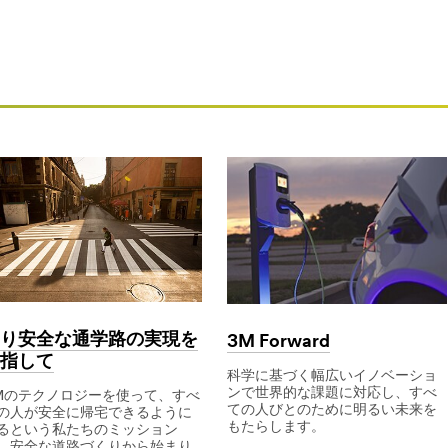
mand-
り安全な通学路の実現を
3M Forward
指して
科学に基づく幅広いイノベーショ
ンで世界的な課題に対応し、すべ
Mのテクノロジーを使って、すべ
ての人びとのために明るい未来を
の人が安全に帰宅できるように
もたらします。
るという私たちのミッション
、安全な道路づくりから始まり