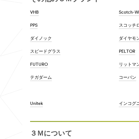
接
向
着
上
剤
を
VHB
Scotch-W
を
実
ご
現
PPS
スコッチ
覧
す
く
る
だ
ダイノック
ダイヤモ
製
さ
品
い。
か
スピードグラス
PELTOR
詳
ら、
細
自
FUTURO
リットマ
は
動
こ
車
ち
ボ
テガダーム
コーバン
ら
デ
**Site
ィ
area
専
**
門
Consumer-
の
Unitek
インコグ
DIY
革
***
新
url**
的
/3M/ja_JP/p/?
な
c/i/consumer/diy/
塗
３Ｍについて
装
Ｄ