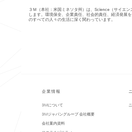
プ
Ｉ
ロ
Ｙ
３Ｍ（本社：米国ミネソタ州）は、Science（サイ
セ
向
します。環境保全、企業責任、社会的責任、経済発展を
ス
け
のすべての人々の生活に深く関わっています。
ま
製
で、
あ
品
ら
３
ゆ
Ｍ
る
の
サ
幅
ポ
広
ー
い
ト
Ｄ
が
Ｉ
可
Ｙ
能
製
で
品
す。
企業情報
を
詳
ご
細
覧
は
3Mについて
く
こ
だ
3Mジャパングループ 会社概要
ち
さ
ら
会社案内資料
い。
製
詳
品