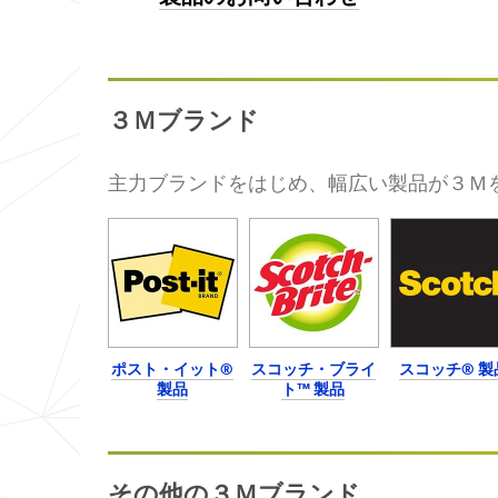
芸
ま
や
で
ク
す
ラ
べ
フ
て
ト
を
３Ｍブランド
作
知
業、
り
工
つ
作
主力ブランドをはじめ、幅広い製品が３Ｍ
く
等
し
に
て
う
い
っ
る
て
３
つ
Ｍ。
け
軽
の
量
粘
化
ポスト・イット®
スコッチ・ブライ
スコッチ® 製
着
に
テ
製品
ト™ 製品
よ
ー
っ
プ
て
製
燃
品
費
や
の
その他の３Ｍブランド