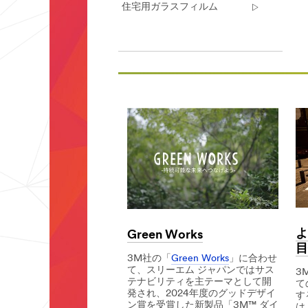
評
住宅用ガラスフィルム
価
は、
競
合
他
社
**Site
と
area
の
**
差
Command-
別
Content
化
***
を
url**
図
https://www.command.jp/3M/ja_JP/com
り
jp/
ま
**Site
す。
area
自
**
動
Adhesives1-
車
よ
Green Works
SiteArea
関
***
目
連
3M社の「
Green Works
」に合わせ
url**
業
て、スリーエム ジャパンではサス
3
界
/3M/ja_JP/home-
テナビリティを主テーマとして開
て
で
improvement-
発され、2024年度のグッドデザイ
す
の
jp/
ン賞を受賞した新製品「3M™ ダイ
は