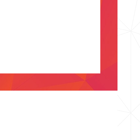
News
Center