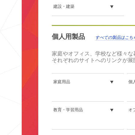
建設・建築
**Site
area
個人用製品
**
すべての製品はこち
HP-
Automotive
***
家庭やオフィス、学校など様々な
url**
それぞれのサイトへのリンクが展
/3M/ja_JP/p/?
c/i/automotive/
自
動
家庭用品
個
車
関
連
市
教育・学習用品
オ
場
で
の
高
い