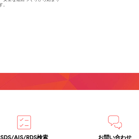
3M
す。
Forward
mand-
SDS/AIS/RDS検索
お問い合わせ