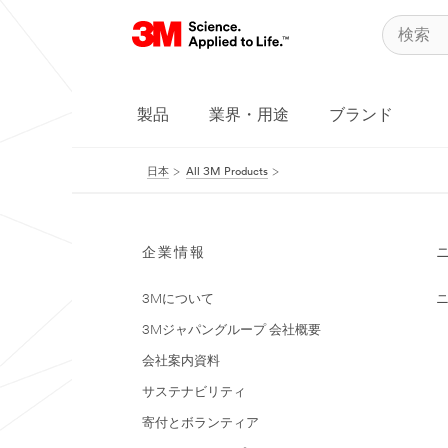
製品
業界・用途
ブランド
日本
All 3M Products
企業情報
3Mについて
3Mジャパングループ 会社概要
会社案内資料
サステナビリティ
寄付とボランティア