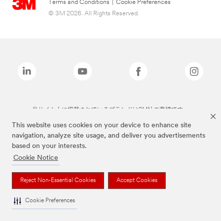
Terms and Conditions
|
Cookie Preferences
© 3M 2026. All Rights Reserved.
当サイト上に掲載されているブランドは3M社の商標です。
This website uses cookies on your device to enhance site
navigation, analyze site usage, and deliver you advertisements
based on your interests.
Cookie Notice
Reject Non-Essential Cookies
Accept Cookies
Cookie Preferences