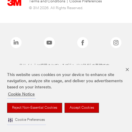
Terms and Conditions
|
Cookie Preferences
© 3M 2026. All Rights Reserved.
当サイト上に掲載されているブランドは3M社の商標です。
This website uses cookies on your device to enhance site
navigation, analyze site usage, and deliver you advertisements
based on your interests.
Cookie Notice
Reject Non-Essential Cookies
Accept Cookies
Cookie Preferences