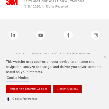
Terms and Conditions
|
Cookie Preferences
© 3M 2026. All Rights Reserved.
当サイト上に掲載されているブランドは3M社の商標です。
This website uses cookies on your device to enhance site
navigation, analyze site usage, and deliver you advertisements
based on your interests.
Cookie Notice
Reject Non-Essential Cookies
Accept Cookies
Cookie Preferences