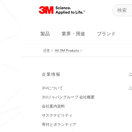
製品
業界・用途
ブランド
日本
All 3M Products
企業情報
3Mについて
3Mジャパングループ 会社概要
会社案内資料
サステナビリティ
寄付とボランティア