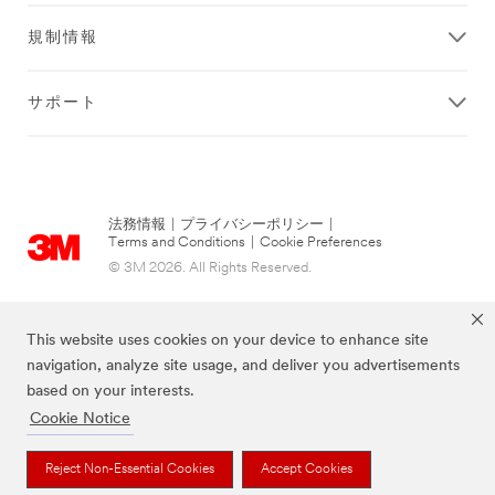
規制情報
サポート
法務情報
|
プライバシーポリシー
|
Terms and Conditions
|
Cookie Preferences
© 3M 2026. All Rights Reserved.
This website uses cookies on your device to enhance site
navigation, analyze site usage, and deliver you advertisements
based on your interests.
Cookie Notice
Reject Non-Essential Cookies
Accept Cookies
当サイト上に掲載されているブランドは3M社の商標です。