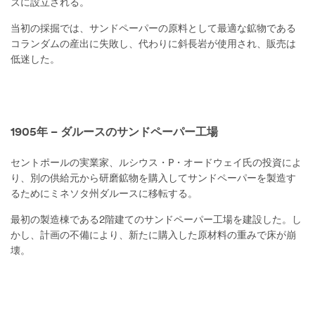
ズに設立される。
当初の採掘では、サンドペーパーの原料として最適な鉱物である
コランダムの産出に失敗し、代わりに斜長岩が使用され、販売は
低迷した。
1905年 – ダルースのサンドペーパー工場
セントポールの実業家、ルシウス・P・オードウェイ氏の投資によ
り、別の供給元から研磨鉱物を購入してサンドペーパーを製造す
るためにミネソタ州ダルースに移転する。
最初の製造棟である2階建てのサンドペーパー工場を建設した。し
かし、計画の不備により、新たに購入した原材料の重みで床が崩
壊。