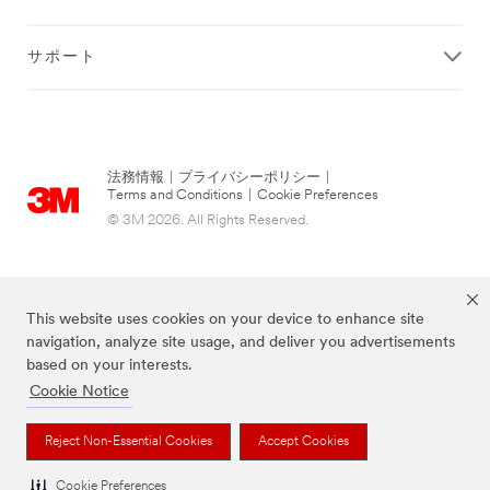
サポート
法務情報
|
プライバシーポリシー
|
Terms and Conditions
|
Cookie Preferences
© 3M 2026. All Rights Reserved.
This website uses cookies on your device to enhance site
navigation, analyze site usage, and deliver you advertisements
based on your interests.
Cookie Notice
当サイト上に掲載されているブランドは3M社の商標です。
Reject Non-Essential Cookies
Accept Cookies
Cookie Preferences