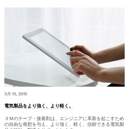
ィ
ス
プ
レ
イ
を
高
性
能
か
つ
長
寿
命
に。
3月 13, 2015
電気製品をより強く、より軽く。
３Ｍのテープ・接着剤は、エンジニアに革新を起こすため
の自由な発想を与え、より強く、軽く、信頼できる電気製