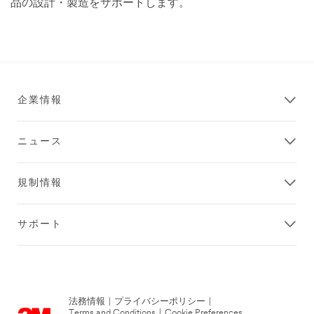
品の設計・製造をサポートします。
03/13/2015
電
気
製
品
を
よ
り
強
企業情報
く、
よ
り
軽
ニュース
く。
規制情報
サポート
法務情報
|
プライバシーポリシー
|
Terms and Conditions
|
Cookie Preferences