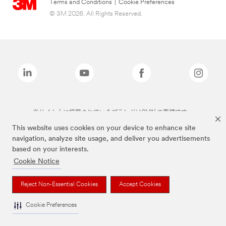
Terms and Conditions
|
Cookie Preferences
© 3M 2026. All Rights Reserved.
当サイト上に掲載されているブランドは3M社の商標です。
This website uses cookies on your device to enhance site
navigation, analyze site usage, and deliver you advertisements
based on your interests.
Cookie Notice
Reject Non-Essential Cookies
Accept Cookies
Cookie Preferences