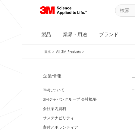
製品
業界・用途
ブランド
日本
All 3M Products
企業情報
3Mについて
3Mジャパングループ 会社概要
会社案内資料
サステナビリティ
寄付とボランティア