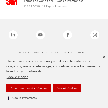
Terms and Conditions
|
Cookie Preferences
© 3M 2026. All Rights Reserved.
当サイト上に掲載されているブランドは3M社の商標です。
This website uses cookies on your device to enhance site
navigation, analyze site usage, and deliver you advertisements
based on your interests.
Cookie Notice
Reject Non-Essential Cookies
Accept Cookies
Cookie Preferences