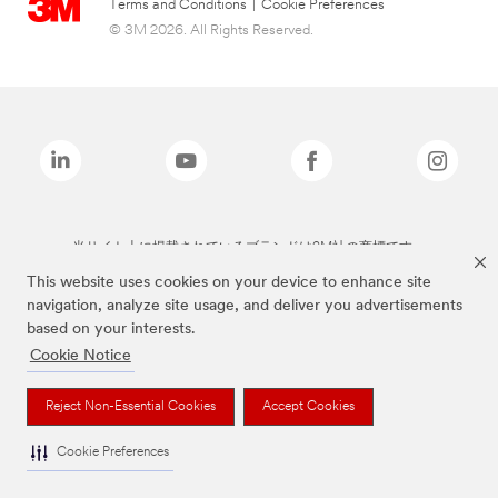
Terms and Conditions
|
Cookie Preferences
© 3M 2026. All Rights Reserved.
当サイト上に掲載されているブランドは3M社の商標です。
This website uses cookies on your device to enhance site
navigation, analyze site usage, and deliver you advertisements
based on your interests.
Cookie Notice
Reject Non-Essential Cookies
Accept Cookies
Cookie Preferences