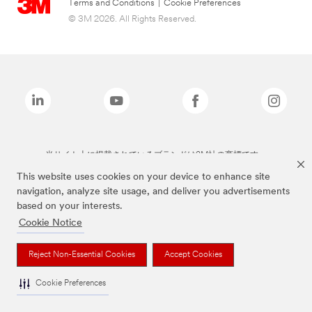
Terms and Conditions
|
Cookie Preferences
© 3M 2026. All Rights Reserved.
当サイト上に掲載されているブランドは3M社の商標です。
This website uses cookies on your device to enhance site
navigation, analyze site usage, and deliver you advertisements
based on your interests.
Cookie Notice
Reject Non-Essential Cookies
Accept Cookies
Cookie Preferences