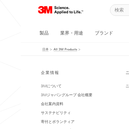
製品
業界・用途
ブランド
日本
All 3M Products
企業情報
3Mについて
3Mジャパングループ 会社概要
会社案内資料
サステナビリティ
寄付とボランティア