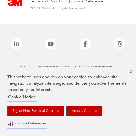
Terms and Conditions
|
Cookie Preferences
© 3M 2026. All Rights Reserved.
当サイト上に掲載されているブランドは3M社の商標です。
This website uses cookies on your device to enhance site
navigation, analyze site usage, and deliver you advertisements
based on your interests.
Cookie Notice
Reject Non-Essential Cookies
Accept Cookies
Cookie Preferences