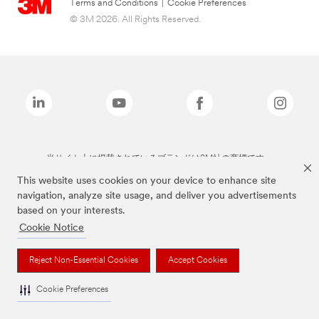
Terms and Conditions
|
Cookie Preferences
© 3M 2026. All Rights Reserved.
当サイト上に掲載されているブランドは3M社の商標です。
This website uses cookies on your device to enhance site
navigation, analyze site usage, and deliver you advertisements
based on your interests.
Cookie Notice
Reject Non-Essential Cookies
Accept Cookies
Cookie Preferences