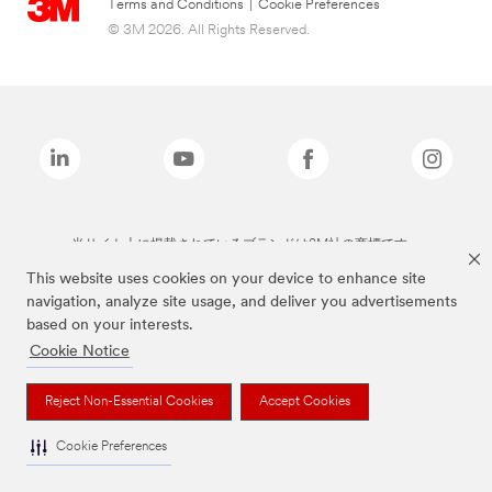
Terms and Conditions
|
Cookie Preferences
© 3M 2026. All Rights Reserved.
当サイト上に掲載されているブランドは3M社の商標です。
This website uses cookies on your device to enhance site
navigation, analyze site usage, and deliver you advertisements
based on your interests.
Cookie Notice
Reject Non-Essential Cookies
Accept Cookies
Cookie Preferences