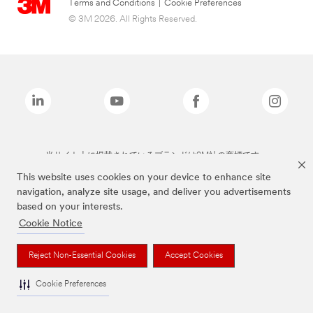
Terms and Conditions
|
Cookie Preferences
© 3M 2026. All Rights Reserved.
当サイト上に掲載されているブランドは3M社の商標です。
This website uses cookies on your device to enhance site
navigation, analyze site usage, and deliver you advertisements
based on your interests.
Cookie Notice
Reject Non-Essential Cookies
Accept Cookies
Cookie Preferences