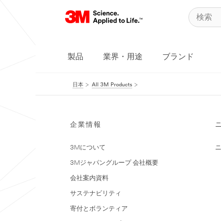
製品
業界・用途
ブランド
日本
All 3M Products
企業情報
3Mについて
3Mジャパングループ 会社概要
会社案内資料
サステナビリティ
寄付とボランティア