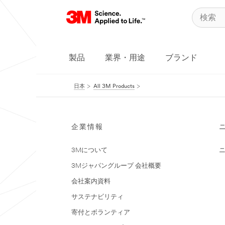
製品
業界・用途
ブランド
日本
All 3M Products
企業情報
3Mについて
3Mジャパングループ 会社概要
会社案内資料
サステナビリティ
寄付とボランティア