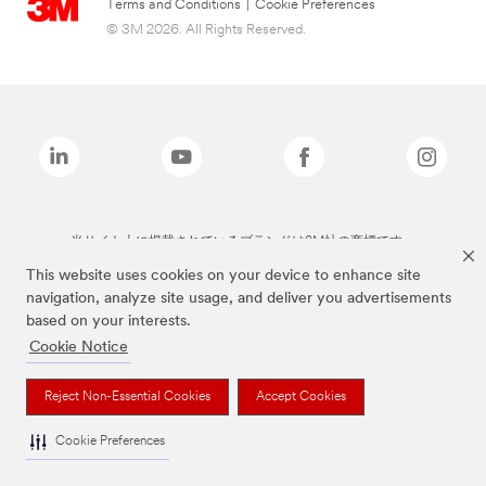
Terms and Conditions
|
Cookie Preferences
© 3M 2026. All Rights Reserved.
当サイト上に掲載されているブランドは3M社の商標です。
This website uses cookies on your device to enhance site
navigation, analyze site usage, and deliver you advertisements
based on your interests.
Cookie Notice
Reject Non-Essential Cookies
Accept Cookies
Cookie Preferences