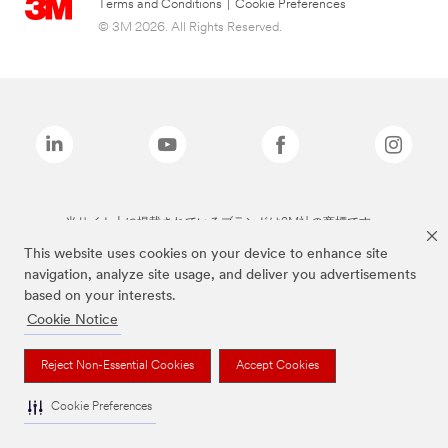
Terms and Conditions
|
Cookie Preferences
© 3M 2026. All Rights Reserved.
当サイト上に掲載されているブランドは3M社の商標です。
This website uses cookies on your device to enhance site
navigation, analyze site usage, and deliver you advertisements
based on your interests.
Cookie Notice
Reject Non-Essential Cookies
Accept Cookies
Cookie Preferences