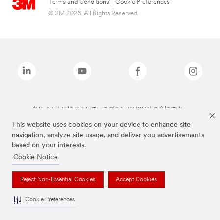
Terms and Conditions
|
Cookie Preferences
© 3M 2026. All Rights Reserved.
当サイト上に掲載されているブランドは3M社の商標です。
This website uses cookies on your device to enhance site
navigation, analyze site usage, and deliver you advertisements
based on your interests.
Cookie Notice
Reject Non-Essential Cookies
Accept Cookies
Cookie Preferences