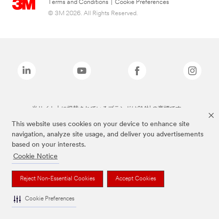
Terms and Conditions
|
Cookie Preferences
© 3M 2026. All Rights Reserved.
当サイト上に掲載されているブランドは3M社の商標です。
This website uses cookies on your device to enhance site
navigation, analyze site usage, and deliver you advertisements
based on your interests.
Cookie Notice
Reject Non-Essential Cookies
Accept Cookies
Cookie Preferences