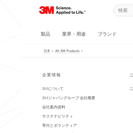
製品
業界・用途
ブランド
日本
All 3M Products
企業情報
3Mについて
3Mジャパングループ 会社概要
会社案内資料
サステナビリティ
寄付とボランティア