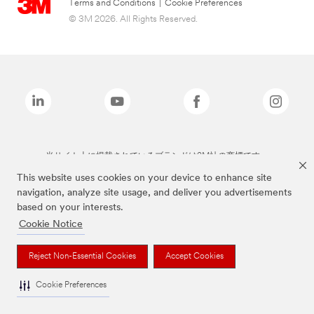
Terms and Conditions
|
Cookie Preferences
© 3M 2026. All Rights Reserved.
当サイト上に掲載されているブランドは3M社の商標です。
This website uses cookies on your device to enhance site
navigation, analyze site usage, and deliver you advertisements
based on your interests.
Cookie Notice
Reject Non-Essential Cookies
Accept Cookies
Cookie Preferences