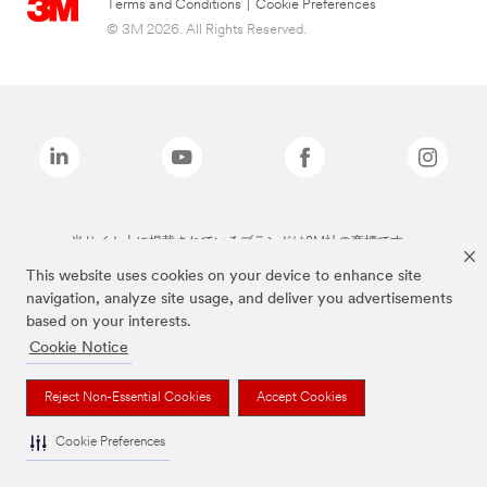
Terms and Conditions
|
Cookie Preferences
© 3M 2026. All Rights Reserved.
当サイト上に掲載されているブランドは3M社の商標です。
This website uses cookies on your device to enhance site
navigation, analyze site usage, and deliver you advertisements
based on your interests.
Cookie Notice
Reject Non-Essential Cookies
Accept Cookies
Cookie Preferences