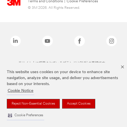
Terms and Conditions
|
Cookie Preferences
© 3M 2026. All Rights Reserved.
当サイト上に掲載されているブランドは3M社の商標です。
This website uses cookies on your device to enhance site
navigation, analyze site usage, and deliver you advertisements
based on your interests.
Cookie Notice
Reject Non-Essential Cookies
Accept Cookies
Cookie Preferences