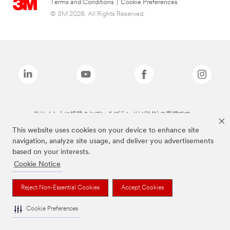
Terms and Conditions
|
Cookie Preferences
© 3M 2026. All Rights Reserved.
当サイト上に掲載されているブランドは3M社の商標です。
This website uses cookies on your device to enhance site
navigation, analyze site usage, and deliver you advertisements
based on your interests.
Cookie Notice
Reject Non-Essential Cookies
Accept Cookies
Cookie Preferences