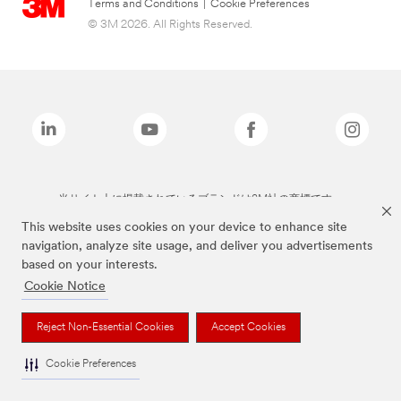
Terms and Conditions
|
Cookie Preferences
© 3M 2026. All Rights Reserved.
当サイト上に掲載されているブランドは3M社の商標です。
This website uses cookies on your device to enhance site
navigation, analyze site usage, and deliver you advertisements
based on your interests.
Cookie Notice
Reject Non-Essential Cookies
Accept Cookies
Cookie Preferences