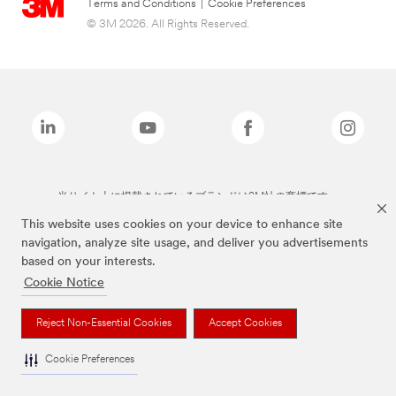
Terms and Conditions
|
Cookie Preferences
© 3M 2026. All Rights Reserved.
当サイト上に掲載されているブランドは3M社の商標です。
This website uses cookies on your device to enhance site
navigation, analyze site usage, and deliver you advertisements
based on your interests.
Cookie Notice
Reject Non-Essential Cookies
Accept Cookies
Cookie Preferences