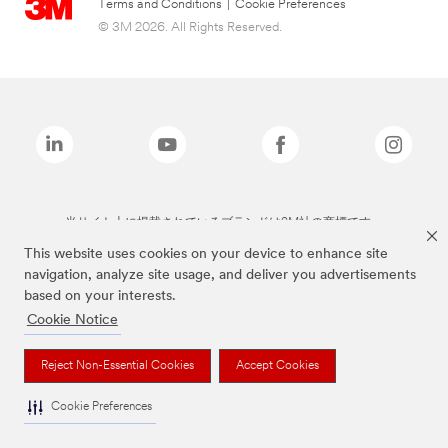
Terms and Conditions
|
Cookie Preferences
© 3M 2026. All Rights Reserved.
当サイト上に掲載されているブランドは3M社の商標です。
This website uses cookies on your device to enhance site
navigation, analyze site usage, and deliver you advertisements
based on your interests.
Cookie Notice
Reject Non-Essential Cookies
Accept Cookies
Cookie Preferences