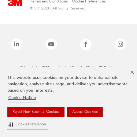
Terms and Conditions
|
Cookie Preferences
© 3M 2026. All Rights Reserved.
当サイト上に掲載されているブランドは3M社の商標です。
This website uses cookies on your device to enhance site
navigation, analyze site usage, and deliver you advertisements
based on your interests.
Cookie Notice
Reject Non-Essential Cookies
Accept Cookies
Cookie Preferences