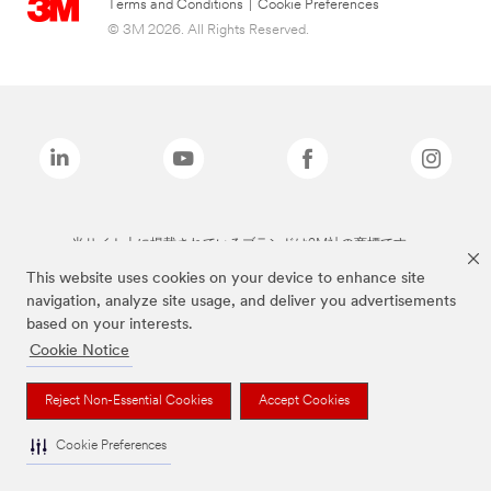
Terms and Conditions
|
Cookie Preferences
© 3M 2026. All Rights Reserved.
当サイト上に掲載されているブランドは3M社の商標です。
This website uses cookies on your device to enhance site
navigation, analyze site usage, and deliver you advertisements
based on your interests.
Cookie Notice
Reject Non-Essential Cookies
Accept Cookies
Cookie Preferences