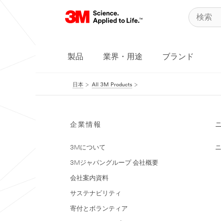
製品
業界・用途
ブランド
日本
All 3M Products
企業情報
3Mについて
3Mジャパングループ 会社概要
会社案内資料
サステナビリティ
寄付とボランティア