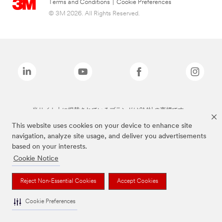
Terms and Conditions
|
Cookie Preferences
© 3M 2026. All Rights Reserved.
当サイト上に掲載されているブランドは3M社の商標です。
This website uses cookies on your device to enhance site
navigation, analyze site usage, and deliver you advertisements
based on your interests.
Cookie Notice
Reject Non-Essential Cookies
Accept Cookies
Cookie Preferences