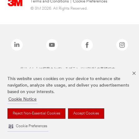
Terms and Conditions
|
Cookie Preferences
© 3M 2026. All Rights Reserved.
当サイト上に掲載されているブランドは3M社の商標です。
This website uses cookies on your device to enhance site
navigation, analyze site usage, and deliver you advertisements
based on your interests.
Cookie Notice
Reject Non-Essential Cookies
Accept Cookies
Cookie Preferences