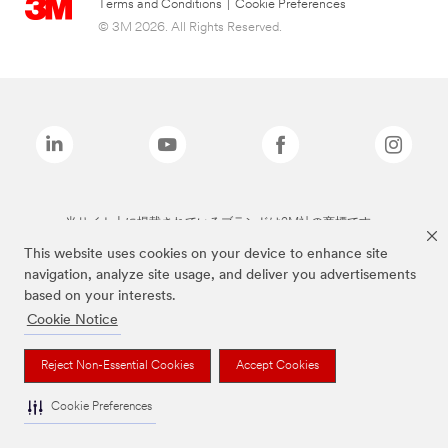
Terms and Conditions
|
Cookie Preferences
© 3M 2026. All Rights Reserved.
当サイト上に掲載されているブランドは3M社の商標です。
This website uses cookies on your device to enhance site
navigation, analyze site usage, and deliver you advertisements
based on your interests.
Cookie Notice
Reject Non-Essential Cookies
Accept Cookies
Cookie Preferences