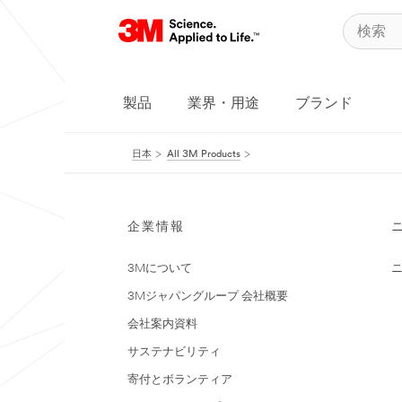
製品
業界・用途
ブランド
日本
All 3M Products
企業情報
3Mについて
3Mジャパングループ 会社概要
会社案内資料
サステナビリティ
寄付とボランティア