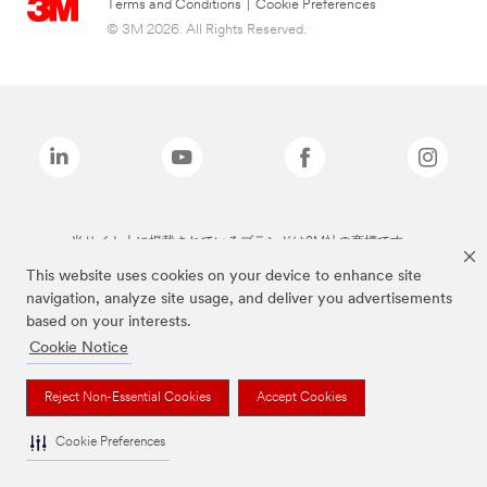
Terms and Conditions
|
Cookie Preferences
© 3M 2026. All Rights Reserved.
当サイト上に掲載されているブランドは3M社の商標です。
This website uses cookies on your device to enhance site
navigation, analyze site usage, and deliver you advertisements
based on your interests.
Cookie Notice
Reject Non-Essential Cookies
Accept Cookies
Cookie Preferences